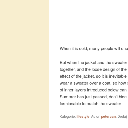
When it is cold, many people will ch
But when the jacket and the sweater a
together, and the loose design of the 
effect of the jacket, so it is inevit
wear a sweater over a coat, so how s
of inner layers introduced below ca
Summer has just passed, don’t hide th
fashionable to match the sweater
Kategorie:
lifestyle
. Autor:
petercan
. Dodaj